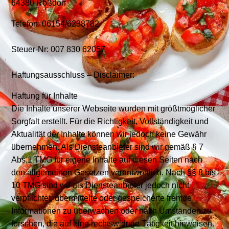
64380 Roßdorf
Telefon: 06154/6238782
Steuer-Nr: 007 830 62057
Haftungsausschluss – Disclaimer:
Haftung für Inhalte
Die Inhalte unserer Webseite wurden mit größtmöglicher
Sorgfalt erstellt. Für die Richtigkeit, Vollständigkeit und
Aktualität der Inhalte können wir jedoch keine Gewähr
übernehmen. Als Diensteanbieter sind wir gemäß § 7
Abs.1 TMG für eigene Inhalte auf diesen Seiten nach
den allgemeinen Gesetzen verantwortlich. Nach §§ 8 bis
10 TMG sind wir als Diensteanbieter jedoch nicht
verpflichtet, übermittelte oder gespeicherte fremde
Informationen zu überwachen oder nach Umständen zu
forschen, die auf eine rechtswidrige Tätigkeit hinweisen.