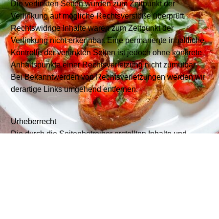
Die verlinkten Seiten wurden zum Zeitpunkt der
Verlinkung auf mögliche Rechtsverstöße überprüft.
Rechtswidrige Inhalte waren zum Zeitpunkt der
Verlinkung nicht erkennbar. Eine permanente inhaltliche
Kontrolle der verlinkten Seiten ist jedoch ohne konkrete
Anhaltspunkte einer Rechtsverletzung nicht zumutbar.
Bei Bekanntwerden von Rechtsverletzungen werden wir
derartige Links umgehend entfernen.
Urheberrecht
Die durch die Seitenbetreiber erstellten Inhalte und
Werke auf diesen Seiten unterliegen dem deutschen
Urheberrecht. Die Vervielfältigung, Bearbeitung,
Verbreitung und jede Art der Verwertung außerhalb der
Grenzen des Urheberrechts bedürfen der schriftlichen
Zustimmung des jeweiligen Autors bzw. Erstellers.
Downloads und Kopien dieser Seite sind nur für den