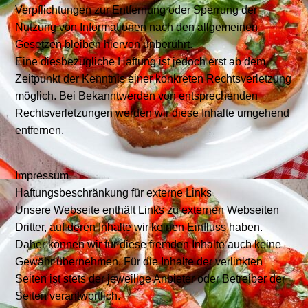
Verpflichtungen zur Entfernung oder Sperrung der
Nutzung von Informationen nach den allgemeinen
Gesetzen bleiben hiervon unberührt.
Eine diesbezügliche Haftung ist jedoch erst ab dem
Zeitpunkt der Kenntnis einer konkreten Rechtsverletzung
möglich. Bei Bekanntwerden von entsprechenden
Rechtsverletzungen werden wir diese Inhalte umgehend
entfernen.
Impressum
Haftungsbeschränkung für externe Links
Unsere Webseite enthält Links zu externen Webseiten
Dritter, auf deren Inhalte wir keinen Einfluss haben.
Daher können wir für diese fremden Inhalte auch keine
Gewähr übernehmen. Für die Inhalte der verlinkten
Seiten ist stets der jeweilige Anbieter oder Betreiber der
Seiten verantwortlich.